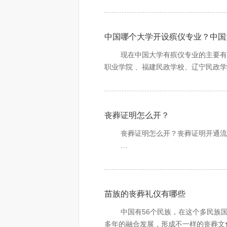
《最高人民法院关于审理人身损害赔偿
印章。你可以拿着死者的火化证、盖有
“七七”又称“满七”、“尾七”等，仪
地上一年度职工月平均工资标准，以六
纱，以示悼念。
4、工作人员会根据你提供的个人档案
中国哪个大学开设殡仪专业？中国
丧葬费是指，侵害自然人的生命权致
个月的工资。办理该事的人会在四张表
容、遗体存放、运送、告别仪式、火化
现在中国大学有殡仪专业的主要有长
方让部门主管领导再盖上个人名章。办
职业学院 、福建民政学校、辽宁民政
章和一个圆印章。其中一张存放在档案
一、如果逝者是企业（含央企、国企
专业简介：
5、工作人员会告之你在办理完后的
1、.退休的公务员过世，除了700
取相应的生活补助。
丧葬证明怎么开？
专业培养目标：培养懂熟悉国家殡葬
工作的高级技术应用性专门人才。
丧葬证明怎么开？丧葬证明开通流
2、一次性抚恤金标准:离休人员按本
8个月计发。
专业核心能力：现代殡葬管理与服
这种事情需要拿急救车或医院医生开
拿这种证明才可以去殡仪馆火化场火化
3、丧葬补助费和一次性抚恤金领取
专业核心课程与主要实践环节：殡葬文
础、管理学基础、民政概论、会计原理
苗族的丧葬礼仪有哪些
二、如果逝者是党政机关事业单位（
色课程和实践环节。
中国有56个民族，在这个多民族国
1、离休、退休人员因病或非因工死
多年的融合发展，形成不一样的丧葬文
可设置的专业方向：殡仪管理、殡