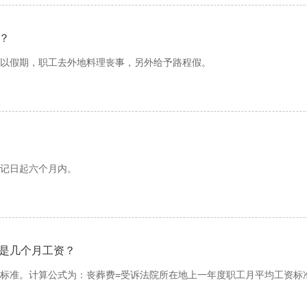
？
。俗传至此时死者方知自己离开人世，亡魂将归宅看望子孙。为此，丧家
近年来还有焚化用五色纸糊成的电视机、电冰箱、小轿车、飞机等家用电
假期，职工去外地料理丧事，另外给予路程假。
腰上的麻绳等物在此时一道焚化。在宁德，孝男孝女跪在大门口连声呼叫“父
，俗称“呼七日”。在福州，做头七时，要用竹竿挑灯于门口作为标志，亲朋
父母、配偶和子女)死亡时，可以根据具体情况，由本单位行政领导批
，职工在外地的直系亲属死亡时需要职工本人去外地料理丧事的，都可
旬”，由出嫁女偕女婿备办丰盛祭品来娘家祭奠，往往也要请僧道诵经。旧
打虎救度》等。
职工的工资照发，途中的车船费等，全部由职工自理。《中华人民共和国
记日起六个月内。
社会活动期间，用人单位应当依法支付工资。”根据以上相关法律法规的
相当隆重。在漳平要举行“填还”仪式。“填还”即“偿还”，意为报答父
给予员工带薪休丧假。
证一卡(卡要全部消费掉，卡交上去，就不发回来了)，火化大厅开据
库”，即焚化许多灵厝、纸钱、纸人、纸马等给刚死去的亲人和其他祖先享
会根据你所提供的单据给你办理一个绿色调档证，同时，将留下三张收
即由孙女、侄女致祭，仪式与“三七”略同。中午每个出嫁女须办一桌酒席
是几个月工资？
调个人档案。
地祭和安土地祭。从祖庙返回时，还要祭门神、祭土地神、祭灶神等。女
。俗传女儿、孙女(侄女)所供奉的祭品，新亡者可以全部独得，而孝男做
准。计算公式为：丧葬费=受诉法院所在地上一年度职工月平均工资标准
偶写出委托书，才能办理，其中档案部门的工作人员会让你将死者的户
两张收据。其中一张自己保存，拿着最后一张收据到死者所在的社区，让