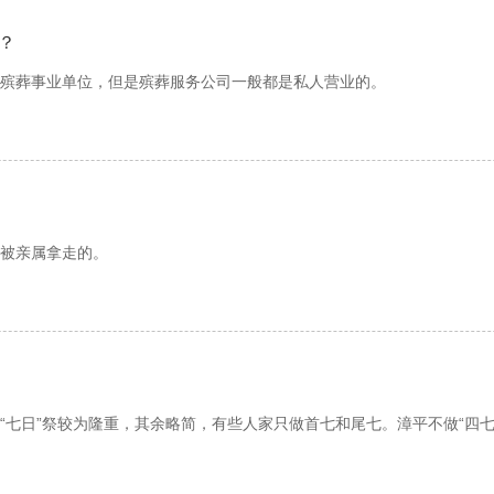
、民营培训机构、私人诊所、殡葬、宠物医院、汽车维修站等其他服务
间
？
葬事业单位，但是殡葬服务公司一般都是私人营业的。
丧葬品
务公司的负责项目比较少，殡葬馆一般就是负责殡葬业务，但是殡葬服
》
在以前都是处于垄断的状态，但是殡葬服务公司的出现就打断了它这种
帐手续
选择。现在殡葬服务公司不断的创新和改革以适应这个日益更新的社会，
被亲属拿走的。
专人拣出然后被丧者家属用骨灰盒或是骨灰坛装走的，一般情况下都是
情况，就会在经过死者家属沟通之后，选择将其留在殡仪馆，或者是让
日”祭较为隆重，其余略简，有些人家只做首七和尾七。漳平不做“四七