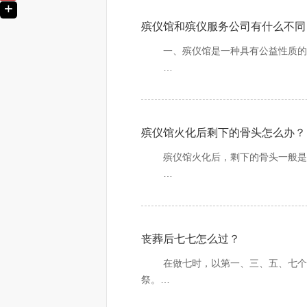
B9指其他服务设施用地：业余学校
+
（2）预约:预约接尸车辆、火化时
殡仪馆和殡仪服务公司有什么不同
（3）洽谈:洽谈殡仪服务项目
一、殡仪馆是一种具有公益性质的殡
（4）选订:工作人员协助丧属选定
二、殡仪馆负责的殡葬项目比殡葬服
殡葬服务比殡仪馆要多很多。
（5）签约:签订《特需服务协议书
殡仪馆火化后剩下的骨头怎么办？
三、殡仪馆是一个老牌的殡葬行业，
（6）结帐:火化前丧属必须办理结
态度和更好的服务项目夺得了更多人的
殡仪馆火化后，剩下的骨头一般是
景。
3、按约定出车接运遗体
大部分的骨灰和剩下的骨头都是会由
4、遗体到馆，内勤接收
如果出现剩下的骨头实在是装不下的
丧葬后七七怎么过？
5、遗体冷藏
在做七时，以第一、三、五、七个“七
6、化妆整容
祭。
7、灵堂守灵