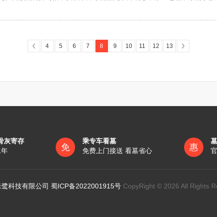
金的10个月计发。如果其基本养老金低于当地最低养老金标准的，按照
区，基本上还保存有本民族固有习俗。
司的服务岗位与管理岗位。
资或者基本离退休费发放，因公牺牲的，则是前40个月基本工资，而因
4
5
6
7
8
9
10
11
12
13
树棺木碱尸，未成年小孩夭折，用木匣掩埋。正常去世老人，落气时要
澡，穿寿衣上柳床，然度入棺。
职工月平均工资标准，以六个月总额计算。”其中，职工月平均工资应
上一年度职工月平均工资的统计数据确定。
帕，大门贴上“当大事”字样，晚上请道士“打绕棺”、念经，停柩三至
骨灰寄存
乘专车看墓
免
惠
1年
免费上门接送 看墓省心
官
入土。灵柩上山要由死者娘舅家找一个年纪大的人，身缠二、三丈白布
走弯路，逢山翻山，遇水涉水，甚至践踏庄稼也不计较。
鹭科技有限公司 蜀ICP备2022001915号
CopyRight © 2026 All Rights R