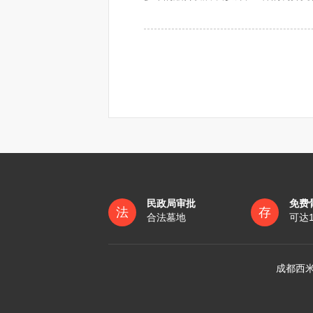
人员去世的，按本人死亡当月基本养老
丧葬习俗的影响较多，黔东南及其它地
就业面向：殡仪馆、公墓、礼仪公
2、烈士，以生前前80个月的基本工
1、报丧
三、丧葬费的补贴标准：
苗族死人实行上葬。成年人死亡，用衫
叫“启程炮”。用桃树叶或水菖蒲烧水洗
“丧葬费按照受诉法院所在地上一年度
区、直辖市以及经济特区和计划单列市
2、守灵
棺木放在堂屋正中央，全家举哀，戴孝
3、择日
民政局审批
免费
法
存
合法墓地
可达
有的要择“吉日”，看哪无忌讳才扶柩
头戴孝帕，手执香纸，撇纸钱，抬丧不
成都西米
4、下葬