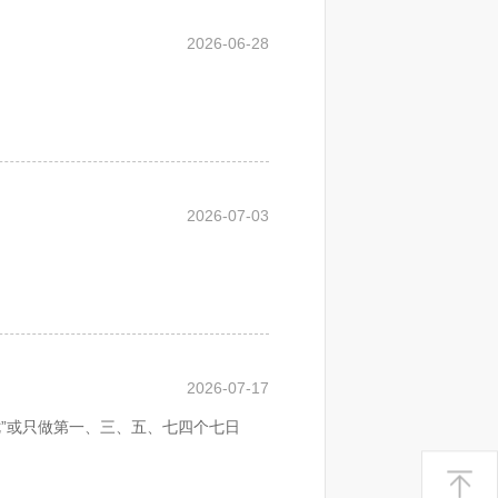
设施用地。
2026-06-28
务公司就是殡葬一条龙服务，所提供的
垄断状态，殡葬服务公司以更好的服务
2026-07-03
所以殡仪服务公司更具有广阔的行业前
装得下的。
死者家属用布包裹回去一起下葬。
2026-07-17
”或只做第一、三、五、七四个七日