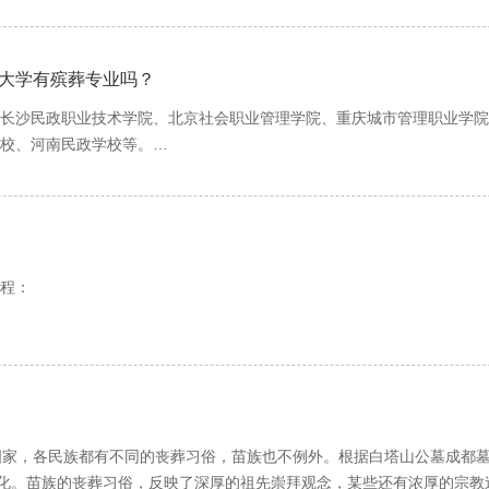
案件适用法律若干问题的解释》第27条对丧葬费的计算标准做出了明
印单的收据、个人档案、身份证到社会保险公司专门的办理丧葬的办公室
式略同“头七”。有的地方又称“七七”为“起服”，即除去孝服，换上吉服。
个月总额计算。
里的工资数据与电脑里的数据进行核对，核对后打出四张表，表的内容为丧
大学有殡葬专业吗？
使受害人死亡的，受害人的亲属对死亡的受害人进行安葬所产生的丧葬
上盖上个人名章，后到社保大厅结算处进行复核后，再盖上复核的工作人
、骨灰盒、骨灰存放等，这明显是一种财产损失，对此种损失赔偿义务人
沙民政职业技术学院、北京社会职业管理学院、重庆城市管理职业学院 
理完后，归还个人档案到劳动部门，归还档案后，让档案部门在四张表上
学校、河南民政学校等。
里，另处三张再送到社会保险公司进行结算。
）在职和退休职工可享受以下待遇：
一个月后，全部丧葬费打到死者的工资卡中。
0元丧葬费，还发放一次性抚恤金，按照生前最后一个月的工资的20倍计
和殡葬管理的政策法规，通晓殡葬文化，掌握殡仪专业基础知识和操作
程：
人死亡当月基本养老金的10个月计发。退休人员和个体参保领取基本养
务技能。
具的抢救无效死亡证明，户口本，亡故者身份证，先去当地派出所销户
。各种手续办完了，他们殡仪馆开具丧葬费用清单，也就是丧葬证明。
条件、支付办法等按有关规定执行。
化、殡仪服务、殡葬卫生、挽联写作、殡葬应用文、火化炉原理、制冷原
、公关礼仪、殡葬礼仪、中国传统文化、普通话、书法、课程实训、毕业
含在职和离退休）则享受以下待遇：
家，各民族都有不同的丧葬习俗，苗族也不例外。根据白塔山公墓成都墓
亡，由基本养老保险基金支付丧葬补助费和一次性抚恤金后，企业不再
化。苗族的丧葬习俗，反映了深厚的祖先崇拜观念，某些还有浓厚的宗教
仪服务、殡葬设备。