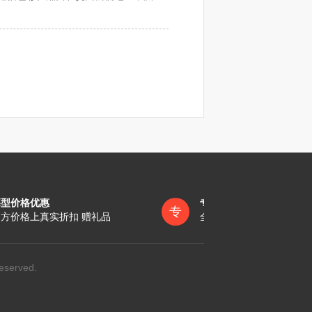
当地最低养老金标准发放。
病去世的，则是前20个月。
烧“落气钱”，同时要放三炮火，俗
当按照政府统计部门公布的各省、自治
七日，上山安葬。
墓型价格优惠
专员一对一服务
专
方价格上真实折扣 赠礼品
全称陪同办理各项手续
提着稻草把在前面引路，孝子孝孙也要
eserved.