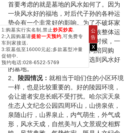
首要考虑的就是墓地的风水如何了。因为
一块风水好的福地，对后代子孙的各种运
势会有一个非常好的影响。为了不破坏家
1:购墓实行实名制,禁止
炒买炒卖
.
公
族整体的风水运势，并且希望家族整体运
2:入园购墓请
提前一天预约
,可免费专
告
势能上升的话，您在购买墓地的时候，一
车到家接送.
x
3:双墓低至16000元起;多款墓型冲量
定要选择一个懂风水的选墓顾问陪同购
促销中.
买，这样能最大程度地帮您挑选到风水好
预约电话:
028-6522-5769
的墓地。
2、
陵园情况：
就相当于咱们住的小区环境
一样，也是比较重要的。好的陵园环境，
会让逝者安息长眠不受打扰。哈尔滨天泉
生态人文纪念公园四周环山，山傍泉依，
泉随山行，山界泉止，内气萌生，外气成
形，风水天成，自然美与人文景观交相辉