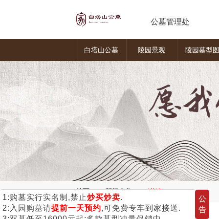
公墓管理处
白塔山公墓
陵园景观
陵园墓型
>
>
首页
新闻公告
详情
1:购墓实行实名制,禁止
炒买炒卖
.
公
2:入园购墓请
提前一天预约
,可免费专车到家接送.
告
3:双墓低至16000元起;多款墓型冲量促销中.