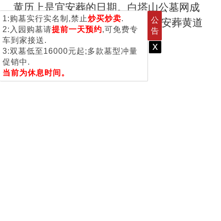
黄历上是宜安葬的日期。白塔山公墓网成
1:购墓实行实名制,禁止
炒买炒卖
.
公
都墓地专家整理了2020年整年的安葬黄道
2:入园购墓请
提前一天预约
,可免费专
告
吉日，让大家有一个参考。
车到家接送.
x
3:双墓低至16000元起;多款墓型冲量
促销中.
当前为休息时间。