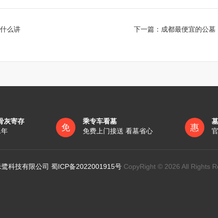
什么讲
下一篇：
成都最便宜的公墓
骨灰寄存
乘专车看墓
免
惠
1年
免费上门接送 看墓省心
官
鹭科技有限公司 蜀ICP备2022001915号
CopyRight © 2026 All Rights R