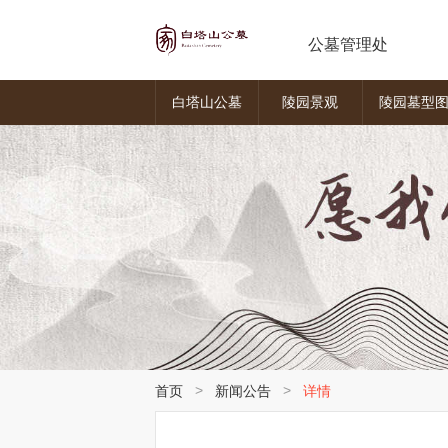
公墓管理处
白塔山公墓
陵园景观
陵园墓型
>
>
首页
新闻公告
详情