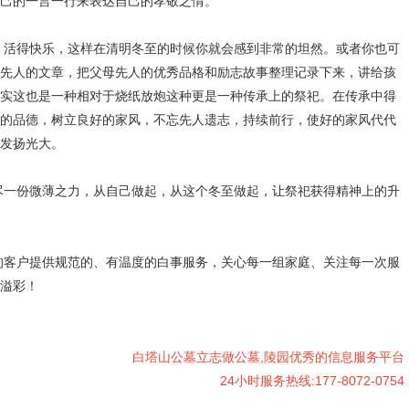
己的一言一行来表达自己的孝敬之情。
得快乐，这样在清明冬至的时候你就会感到非常的坦然。或者你也可
先人的文章，把父母先人的优秀品格和励志故事整理记录下来，讲给孩
实这也是一种相对于烧纸放炮这种更是一种传承上的祭祀。在传承中得
的品德，树立良好的家风，不忘先人遗志，持续前行，使好的家风代代
发扬光大。
份微薄之力，从自己做起，从这个冬至做起，让祭祀获得精神上的升
户提供规范的、有温度的白事服务，关心每一组家庭、关注每一次服
溢彩！
白塔山公墓立志做公墓,陵园优秀的信息服务平台
24小时服务热线:177-8072-0754