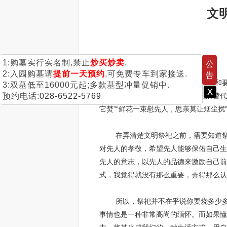
文
1:购墓实行实名制,禁止
炒买炒卖
.
公
2:入园购墓请
提前一天预约
,可免费专车到家接送.
告
当前形势下对于文明祭祀的呼声和要求
3:双墓低至16000元起;多款墓型冲量促销中.
x
预约电话:
028-6522-5769
经开始逐渐被网上祭祀、仪式祭祀所替代
它焚”“鲜花一束慰先人，思亲莫让烟尘
在弄清楚文明祭祀之前，需要知道祭祀
对先人的孝敬，希望先人能够保佑自己生
先人的意志，以先人的品德来激励自己前
式，我觉得就没有那么重要，弄得那么认
所以，祭祀并不在乎说你要烧多少多少
事情也是一种非常高尚的缅怀。而如果懂