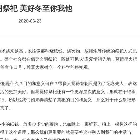
明祭祀 美好冬至你我他
2026-06-23
越来越高，以往像那种烧纸钱、烧冥物、放鞭炮等传统的祭祀方式已
。整个社会都在倡导文明祭祀，随处可见“劝君爱惜祖先地，莫留星火把
扰”等宣传口号，希冀大家树立一个科学的祭祀观。
是什么？目的和意义何在？很多人觉得祭祀只是为了纪念先人，表达
活的更加美好。但我觉得祭祀还有一个更深层次的意义，那就在于继承
行。所以说我们如果弄清楚了祭祀的目的和意义，那么对于什么祭祀形
真了。
的纸钱，放多少多少的鞭炮，比如献上一束鲜花、植上一棵树这样的
得了这个道理，那么我们更重要的就是要将这些融入到我们的生活当