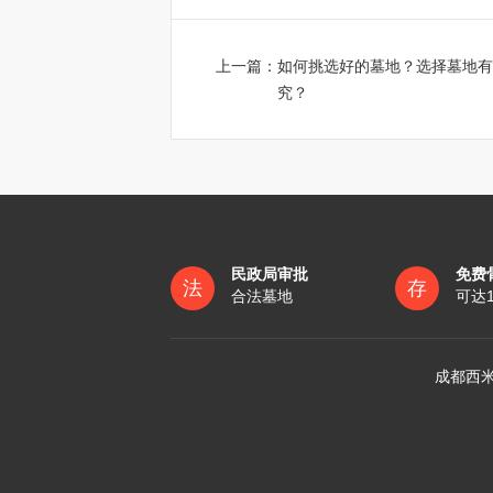
上一篇：
如何挑选好的墓地？选择墓地有
究？
民政局审批
免费
法
存
合法墓地
可达
成都西米