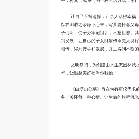
中，将其当成我们的一种生活方式，用自
让自己不留遗憾，让亲人活得幸福、活
以在闲暇之余静下心来，写几篇怀念父母
子们听，使子孙牢记祖训，不忘祖恩。其
到发展，让自己的子女能够传承先人良好
相传，得到传承和发展，并且得到不断的
文明祭扫，为创建山水生态园林城尽一
华，让温馨美好福泽你我他！
《白塔山公墓》旨在为有殡仪需求的客
务、关怀每一种心情。让生命的旅程流光