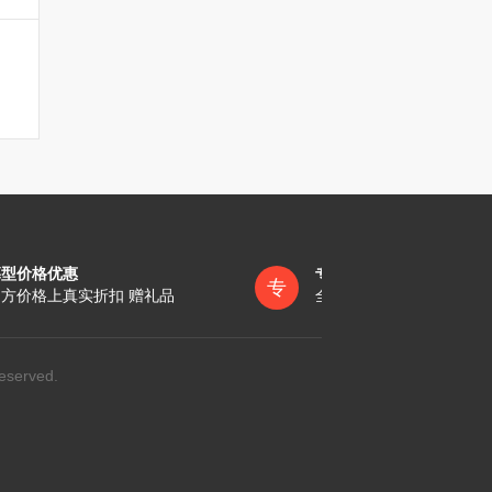
墓型价格优惠
专员一对一服务
专
方价格上真实折扣 赠礼品
全称陪同办理各项手续
eserved.