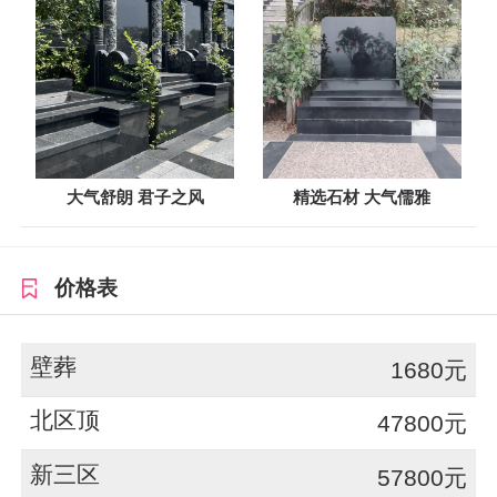
大气舒朗 君子之风
精选石材 大气儒雅
价格表
壁葬
1680元
北区顶
47800元
新三区
57800元