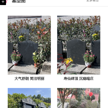
墓型图
更多墓型
+
大气舒朗 简洁明丽
寿仙碑顶 沉稳端庄